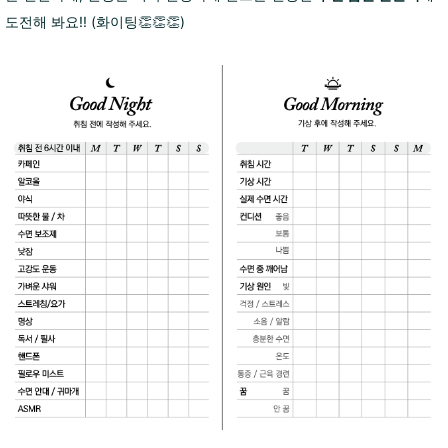
도전해 봐요!! (화이팅👏👏👏)