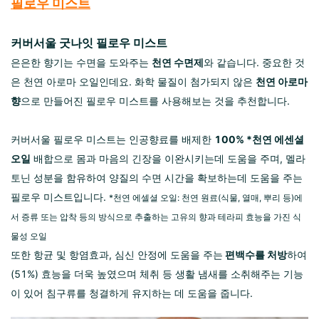
필로우 미스트
커버서울 굿나잇 필로우 미스트
은은한 향기는 수면을 도와주는
천연 수면제
와 같습니다. 중요한 것
은 천연 아로마 오일인데요. 화학 물질이 첨가되지 않은
천연 아로마
향
으로 만들어진 필로우 미스트를 사용해보는 것을 추천합니다.
커버서울 필로우 미스트는 인공향료를 배제한
100% *천연 에센셜
오일
배합으로 몸과 마음의 긴장을 이완시키는데 도움을 주며, 멜라
토닌 성분을 함유하여 양질의 수면 시간을 확보하는데 도움을 주는
필로우 미스트입니다.
*천연 에셀셜 오일: 천연 원료(식물, 열매, 뿌리 등)에
서 증류 또는 압착 등의 방식으로 추출하는 고유의 향과 테라피 효능을 가진 식
물성 오일
또한 항균 및 항염효과, 심신 안정에 도움을 주는
편백수를 처방
하여
(51%) 효능을 더욱 높였으며 체취 등 생활 냄새를 소취해주는 기능
이 있어 침구류를 청결하게 유지하는 데 도움을 줍니다.