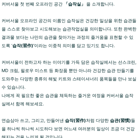
커버서울 첫 번째 오프라인 공간
「습작실」
을 소개합니다.
커버서울 오프라인 공간의 이름인 습작실은 건강한 일상을 위한 습관들
을 스스로 찾아보고 시도해보는 습관작업실을 의미합니다. 또한 완벽한
결과물 보다는 나만의 습관을 찾아가는 과정의 즐거움을 표현할 수 있
도록 ‘
습작(習作)’
이라는 이중적 의미를 담고 있기도 합니다.
커버서울이 전하고자 하는 이야기를 가득 담은 습작실에서는 선스크린,
MD 크림, 필로우 미스트 등 화장품 뿐만 아니라 건강한 습관 만들기를
도와주는 다양한 종류의 해빛 키트와 스테이셔너리 품목들을 만나 보실
수 있습니다.
나에게 꼭 필요한 좋은 습관을 체득하는 즐거운 여정을 커버서울 습작
실에서 함께 해보세요.
연습삼아 쓰고, 그리고, 만들어낸
습작(習作)
처럼
다양한
습관(習慣)
들
을 하나씩 하나씩 시도하다 보면
어느새 여러분의 일상이 조금 더 건강
해지는 것을 느끼게 될 것입니다.