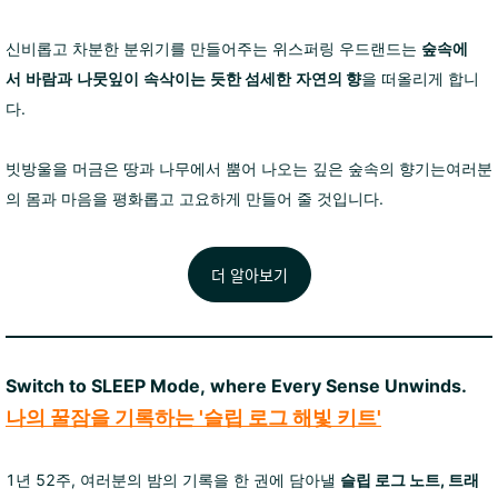
신비롭고 차분한 분위기를 만들어주는 위스퍼링 우드랜드는
숲속에
서
바람과
나뭇잎이
속삭이는
듯한
섬세한
자연의 향
을 떠올리게 합니
다.
빗방울을 머금은 땅과 나무에서 뿜어 나오는 깊은 숲속의 향기는여러분
의 몸과 마음을 평화롭고 고요하게 만들어 줄 것입니다.
더 알아보기
Switch to SLEEP Mode, where Every Sense Unwinds.
나의 꿀잠을 기록하는 '슬립 로그 해빛 키트'
1년 52주, 여러분의 밤의 기록을 한 권에 담아낼
슬립 로그 노트, 트래