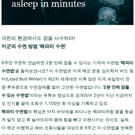
극한의 환경에서도 잠을 사수하라!
미군의 수면 방법
'해파리 수면'
6주만 꾸준히 연습하면 2분 만에 잠들 수 있다는 기적의 수면법
'해파리
수면법'
을 들어보셨나요? 이 수면법은 미국 해군 운동 심리학자 버드 원
터(Lloyd Bud Winter)가 제2차 세계대전 이후 많은 미국 파일럿이 전
쟁 후유증으로 수면장애를 앓아 고안된 수면법입니다.
'2분 안에 잠들
수 있는 수면법'
이라는 유튜브 영상으로 공개되어 2년이 지난 지금까지
도 인기를 끌며 조회수 1,100만 회 이상을 기록하고 있죠.
해파리 수면법
의 핵심은 마치 바닷속을 떠다니는 해파리처럼 몸을 둥글
게 말지 않고 축 늘어뜨리며 몸에 힘을 빼고 이완시키는 것이죠. 실제
미 해군 비행학교 예비 조종사들을 대상으로 6주간 이 수면법을 반복한